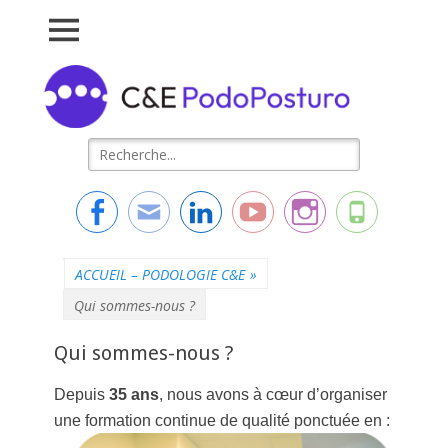
Connaissance &
L'essentiel de la formation
Evolution
Rechercher :
Facebook
Adresse
Linkedin
YouTube
Instagram
Tél
de
contact
ACCUEIL – PODOLOGIE C&E
»
Qui sommes-nous ?
Qui sommes-nous ?
Depuis
35 ans
, nous avons à cœur d’organiser
une formation continue de qualité ponctuée en :