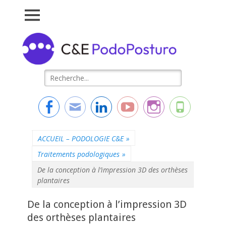
Connaissance &
L'essentiel de la formation
Evolution
Rechercher :
Facebook
Adresse
Linkedin
YouTube
Instagram
Tél
de
contact
ACCUEIL – PODOLOGIE C&E
»
Traitements podologiques
»
De la conception à l’impression 3D des orthèses
plantaires
De la conception à l’impression 3D
des orthèses plantaires