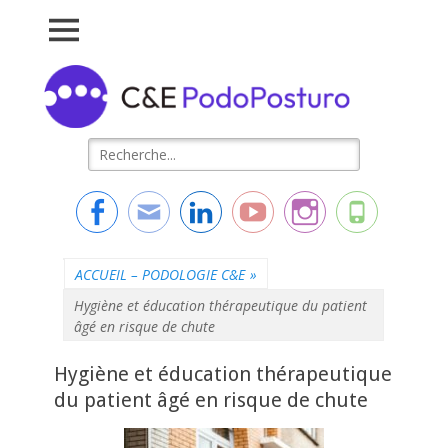
Connaissance &
L'essentiel de la formation
Evolution
Rechercher :
Facebook
Adresse
Linkedin
YouTube
Instagram
Tél
de
contact
ACCUEIL – PODOLOGIE C&E
»
Hygiène et éducation thérapeutique du patient
âgé en risque de chute
Hygiène et éducation thérapeutique
du patient âgé en risque de chute