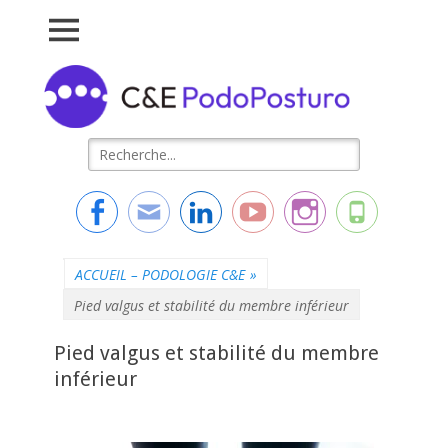
Connaissance &
L'essentiel de la formation
Evolution
Rechercher :
Facebook
Adresse
Linkedin
YouTube
Instagram
Tél
de
contact
ACCUEIL – PODOLOGIE C&E
»
Pied valgus et stabilité du membre inférieur
Pied valgus et stabilité du membre
inférieur